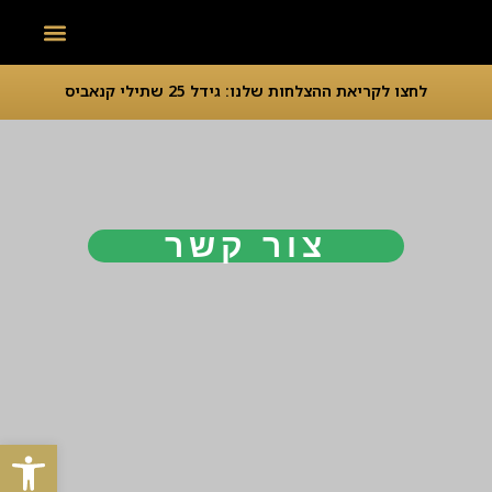
מיסוי והלבנת הון
כתבו עלינו
עבירות סמים
משפט פלילי
דיני תעבורה
חדשות המשרד
גישור ופתרון סכסו
לחצו לקריאת ההצלחות שלנו:
גידל 25 שתילי קנאביס
צור קשר
פתח סרגל