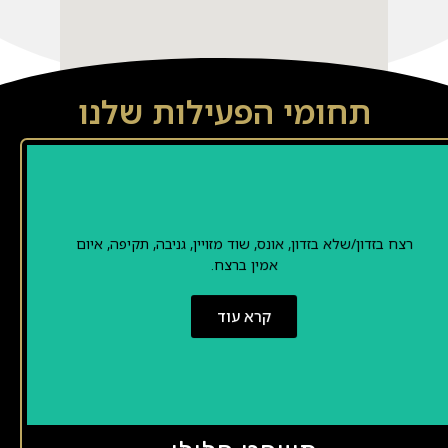
תחומי הפעילות שלנו
רצח בזדון/שלא בזדון, אונס, שוד מזויין, גניבה, תקיפה, איום
אמין ברצח.
קרא עוד